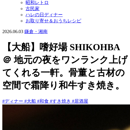
昭和レトロ
古民家
ハレの日ディナー
お取り寄せ＆おうちレシピ
2026.06.03
鎌倉・湘南
【大船】嗜好場 SHIKOHBA
＠ 地元の夜をワンランク上げ
てくれる一軒。骨董と古材の
空間で霜降り和牛すき焼き。
#ディナー
#大船
#和食
#すき焼き
#居酒屋